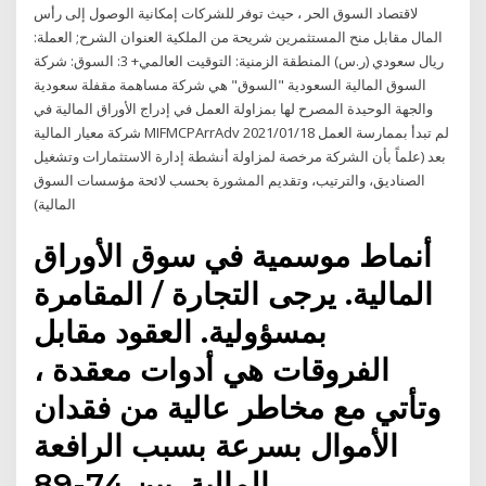
لاقتصاد السوق الحر ، حيث توفر للشركات إمكانية الوصول إلى رأس
المال مقابل منح المستثمرين شريحة من الملكية العنوان الشرح; العملة:
ريال سعودي (ر.س) المنطقة الزمنية: التوقيت العالمي+ 3: السوق: شركة
السوق المالية السعودية "السوق" هي شركة مساهمة مقفلة سعودية
والجهة الوحيدة المصرح لها بمزاولة العمل في إدراج الأوراق المالية في
شركة معيار المالية MIFMCPArrAdv 2021/01/18 لم تبدأ بممارسة العمل
بعد (علماً بأن الشركة مرخصة لمزاولة أنشطة إدارة الاستثمارات وتشغيل
الصناديق، والترتيب، وتقديم المشورة بحسب لائحة مؤسسات السوق
المالية)
أنماط موسمية في سوق الأوراق
المالية. يرجى التجارة / المقامرة
بمسؤولية. العقود مقابل
الفروقات هي أدوات معقدة ،
وتأتي مع مخاطر عالية من فقدان
الأموال بسرعة بسبب الرافعة
المالية. بين 74-89