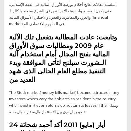
سلسلة مقالات تعالج أحكام بورصة الأوراق المالية فى الفقه الإسلامي؛
حتى يكون المسلم واحد وهو ألا يرد نص فى الشرع يمنع منها كالربا،
والغرر، والمقامرة، والغش، والاحتكار، الأسواق المالية (financial
market) فى المفهوم الاقتصادى الم
وتابعت: عادت المطالبة بتفعيل تلك الآلية
عام 2009 ومطالبات سوق الأوراق
المالية بفتح المجال أمام استخدام آلية
الـشورت سيلنج لتأتى الموافقة وبدء
التنفيذ مطلع العام الحالى الذى شهد
العديد من
The Stock market( money bills market) became attracted many
investors whitch vary their objectives resident in the country
who invest in it even returns do not turn to losses if the ﻭﻴﻤﻜﻥ
ﺘﻠﺨﻴﺹ ﺍﻝﻔﺭﻕ ﺒﻴﻥ ﺍﻻﺴﺘﺜﻤﺎﺭ ﻭﺍﻝﻤﻀﺎﺭﺒﺔ ﻭﺍﻝﻤﻘﺎﻤ
24 أيار (مايو) 2011 أكد أحمد شحاتة