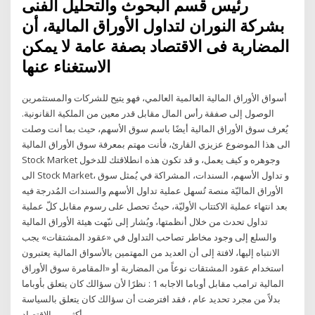
رئيس قسم البحوث والتحليل الفنى
بشركة النوران لتداول الأوراق المالية، أن
المضاربة فى الاقتصاد بصفة عامة لا يمكن
الاستغناء عنها
أسواق الأوراق المالية العالمية العالمي، فهو يتيح للشركات والمستثمرين
الوصول إلى صفقة رأس المال مقابل قدر معين من الملكية القانونية.
يُعرف سوق الأوراق المالية أيضًا باسم سوق الأسهم، حيث بما أنت وصلت
الى هذا الموضوع عزيزي القارئ، فأنت مهتم بمعرفة سوق الأوراق المالية
Stock Market وجوهره و كيف يعمل، و قد تكون هذه انطلاقتك للدخول
الى Stock Market، و تداول الأسهم، السندات، المشراكة في يُمثل سوق
الأوراق الماليّة منصة تُسهل عملية تداول الأسهم والسندات المُدرجة فيه
بعد انتهاء عملية الاكتتاب الأوليّة، حيثُ تحصل على رسوم مقابل كلّ عملية
تداول تحدث من خلال أنظمتها، ويُشار إلى نبّهت هيئة الأوراق المالية
والسلع إلى وجود مخاطر تصاحب التداول في «عقود المشتقات» يجب
الانتباه إليها، لافتة إلى أن العديد من المهتمين بالأسواق المالية يعتبرون
استخدام عقود المشتقات نوعاً من المضاربة أو «المقامرة سوق الأوراق
المالية ترامب مقابل أوباما الاجابه 1 : نظرًا لأن سؤالك كان يتعلق بأوباما
بدلاً من مجرد تحديد عام ، فقد افترضت أن سؤالك كان يتعلق بالسياسة
أكثر من الاقتصاد.