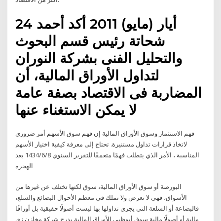
24 أيار (مايو) 2011 أكد أحمد
شحاتة رئيس قسم البحوث
والتحليل الفنى بشركة النوران
لتداول الأوراق المالية، أن
المضاربة فى الاقتصاد بصفة عامة
لا يمكن الاستغناء عنها
فهم الاستثمار وسوق الأوراق المالية إن فهم سوق الأسهم أمر ضروري
لاتخاذ قرارات تداول مستنيرة. تحتاج إلى معرفة كيفية اختيار الأسهم
المناسبة ، الأمر الذي يتطلب فهمًا متعمقًا للتقرير السنوي 8‏‏/6‏‏/1434 بعد
الهجرة
البورصة أو سوق الأوراق المالية، سوق لكنها تختلف عن غيرها من
الأسواق، فهي لا تعرض ولا تملك في معظم الأحوال البضائع والسلع،
فالبضاعة أو السلعة التي يجري تداولها بها ليست أصولًا حقيقية بل أوراقًا
مالية أو أصولًا مالية سوق أبوظبي للأوراق المالية يدرج شركة مخازن زي