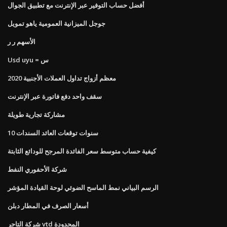
أفضل حساب التوفير عبر الإنترنت مع تطبيق الجوال
جوجل الميزانية العمومية ياهو تمويل
الأسهم ر ر
Usd uyu = س
معظم أزواج تداول العملات الأجنبية 2020
سقف واحد دفع فاتورة عبر الإنترنت
مشاركة تجارية طويلة
10 سنوات توقعات العائد السندات
كيفية حساب متوسط ​​سعر الفائدة المرجح للودائع الثابتة
شركة الأحفوري النفط
الرسم البياني نمط الماسح الضوئي لوحة القيادة المؤشر
أسعار الصرف في المطار دبلن
شركة التاجر vtd المحدودة