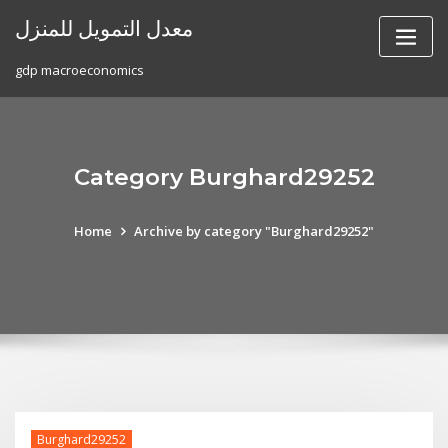
Skip
معدل التمويل للمنزل
to
content
gdp macroeconomics
Category Burghard29252
Home
Archive by category "Burghard29252"
Burghard29252