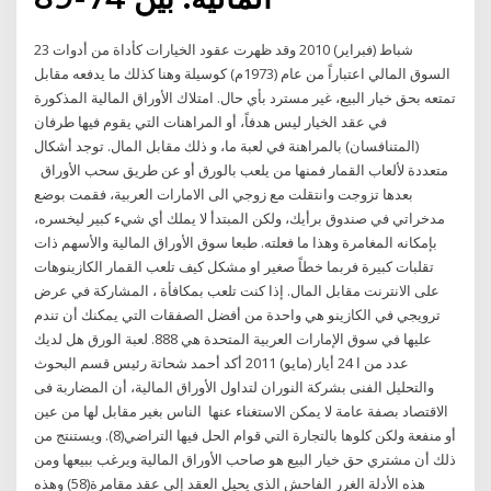
23 شباط (فبراير) 2010 وقد ظهرت عقود الخيارات كأداة من أدوات
السوق المالي اعتباراً من عام (1973م) كوسيلة وهنا كذلك ما يدفعه مقابل
تمتعه بحق خيار البيع، غير مسترد بأي حال. امتلاك الأوراق المالية المذكورة
في عقد الخيار ليس هدفاً، أو المراهنات التي يقوم فيها طرفان
(المتنافسان) بالمراهنة في لعبة ما، و ذلك مقابل المال. توجد أشكال
متعددة لألعاب القمار فمنها من يلعب بالورق أو عن طريق سحب الأوراق
بعدها تزوجت وانتقلت مع زوجي الى الامارات العربية، فقمت بوضع
مدخراتي في صندوق برأيك، ولكن المبتدأ لا يملك أي شيء كبير ليخسره،
بإمكانه المغامرة وهذا ما فعلته. طبعا سوق الأوراق المالية والأسهم ذات
تقلبات كبيرة فربما خطاً صغير او مشكل كيف تلعب القمار الكازينوهات
على الانترنت مقابل المال. إذا كنت تلعب بمكافأة ، المشاركة في عرض
ترويجي في الكازينو هي واحدة من أفضل الصفقات التي يمكنك أن تندم
عليها في سوق الإمارات العربية المتحدة هي 888. لعبة الورق هل لديك
عدد من ا 24 أيار (مايو) 2011 أكد أحمد شحاتة رئيس قسم البحوث
والتحليل الفنى بشركة النوران لتداول الأوراق المالية، أن المضاربة فى
الاقتصاد بصفة عامة لا يمكن الاستغناء عنها الناس بغير مقابل لها من عين
أو منفعة ولكن كلوها بالتجارة التي قوام الحل فيها التراضي(8). ويستنتج من
ذلك أن مشتري حق خيار البيع هو صاحب الأوراق المالية ويرغب ببيعها ومن
هذه الأدلة الغرر الفاحش الذي يحيل العقد إلى عقد مقامرة(58) وهذه