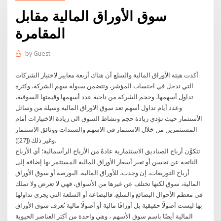
سوق الأوراق المالية مقابل
المقامرة
by
Guest
أكدت هيئة الأوراق المالية والسلع أن هناك أربعة معايير لاختيار الشركات
التي تدخل في احتساب المؤشر، وتتضمن سيولة سهم الشركة، وكثرة
تداول أسهمها، وحجم الشركة من ناحية عدد أسهمها وقيمتها السوقية،
وعدد أيام تداول أسهم تعد سوق الاوراق الماليه وسيلة من وسائل
الأستثمار حيث تؤدي زيادة حجم ونشاط السوق الى زيادة الاختيارات أمام
المستثمرين من خلال الاستثمار في الاسهم والسندات ووثائق الاستثمار
وغير ذلك ([27]).
تتكوَّن أرباح الصناديق الاستثمارية عادةً من الأرباح الرأسمالية؛ أي الأرباح
الناتجة عن تحسن أو تغير أسعار الأوراق المالية المستثمر بها إضافة إلى
أرباح التوزيعات، إن وجدت، للأوراق المالية. البورصة أو سوق الأوراق
المالية، سوق لكنها تختلف عن غيرها من الأسواق، فهي لا تعرض ولا تملك
في معظم الأحوال البضائع والسلع، فالبضاعة أو السلعة التي يجري تداولها
بها ليست أصولًا حقيقية بل أوراقًا مالية أو أصولًا مالية تُعرف سوق الأوراق
المالية أيضًا باسم سوق الأسهم ، وهي واحدة من أكثر العناصر الحيوية