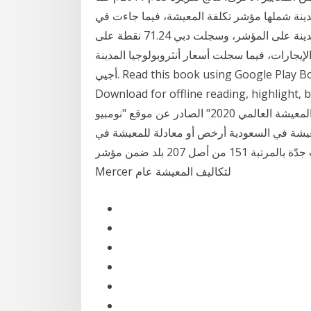
ذلك واحتلت دبي المرتبة 212 من إجمالي 517 مدينة شملها مؤشر تكلفة المعيشة، فيما جاءت في
المركز 16 على مستوى قارة آسيا والتي ضمت 126 مدينة على المؤشر، وسجلت دبي 71.24 نقطة على
 فيما سجلت أسعار أنثروبولوجيا المدينة - Ebook written by ميشال
أجيي. Read this book using Google Play Books app on your PC, android, iOS devices.
Download for offline reading, high أنثروبولوجيا
المدينة. أظهر "مؤشر كلفة المعيشة العالمي 2020" الصادر عن موقع "نومبيو" Numbeo للإحصاءات، أن
معيشة في السعودية أرخص أو معادلة للمعيشة في
الوجهات الأكثر جذبًا للمغتربين في الشرق الأوسط. إذ حظيت جدّة بالمرتبة 151 من أصل 207 بلد ضمن مؤشر
Mercer لتكاليف المعيشة عام