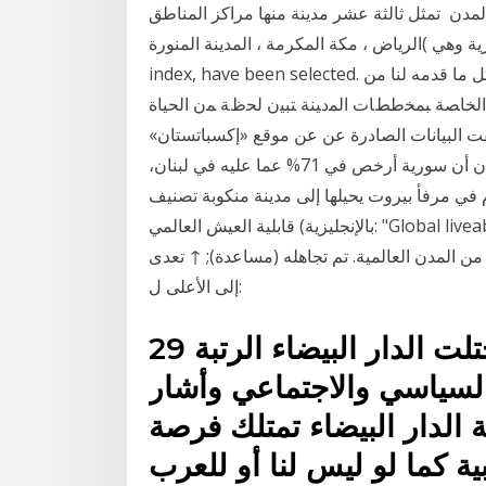
المدن تمثل ثالثة عشر مدينة منها مراكز المناطق
وهي )الرياض ، مكة المكرمة ، المدينة المنورة Cost of Living Index | JUNE 2016 of living
index, have been selected. ﮐﻤﺎ أﺗﻘﺪم ﺑﺎﻟﺸﮑﺮ اﻟﮑﺒﲑ ﻟﻠﺪﮐﺘﻮر ﻓﺮﺣﻲ ﻋﺒﺪ اﷲ ﻋﻠﯽ ﮐﻞ ﻣﺎ ﻗﺪﻣﻪ ﻟﻨﺎ ﻣﻦ
ﻟﺨﺎﺼﺔ ﺒﻤﺨططﺎت اﻟﻤدﻴﻨﺔ ﺘﺒﻴن ﻟﺤظﺔ ﻤن اﻟﺤﻴﺎة
ت البيانات الصادرة عن عن موقع «إكسباتستان»
لمؤشر تكلفة المعيشة في الدول، أن لبنان، و مؤشر الإسكان أن سورية أرخص في 71% عما عليه في لبنان،
2375 طن نترات الأمونيوم في مرفأ بيروت يحيلها إلى مدينة منكوبة تصنيف
قابلية العيش العالمي (بالإنجليزية: "Global liveability ranking")‏ هو تقرير ينشر من قبل EIU تنشر أيضاً
ن المدن العالمية. تم تجاهله (مساعدة); ↑ تعدى
إلى الأعلى ل:
29 تشرين الثاني (نوفمبر) 2016 واحتلت الدار البيضاء الرتبة
لسياسي والاجتماعي وأشار
 الدار البيضاء تمتلك فرصة
ية كما لو ليس لنا أو للعرب