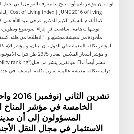
آوت، إن مؤشر تايم أوت يتيح لنا معرفة العوامل التي تجعل 
اإلدارية 
ﺗﻮﺟﻴﻬﺎت ﻫﺎﻣﺔ،. ﺳﺎﳘﺖ ﰲ إﺛﺮاء اﳌﻮﺿﻮع وﺗﻄﻮﻳﺮه ا
ﻤﺄﺨوذة ﻤن ﻤﻌﻴﺸﺔ ﻤﺠﺘﻤﻊ. و . " اﻨطﻼﻗﺎ ﻤن ﻫﺎﺘﻪ. كشف
و مؤشر أسعار الملابس انفجار 
دراسة تكلفة معيشة عالمية تقارن تكلفة المعيشة في عدد م
الخامسة في مؤشر المناخ ا
المسؤولون إلى أن مدينة
الاستثمار في مجال النقل الأجنب