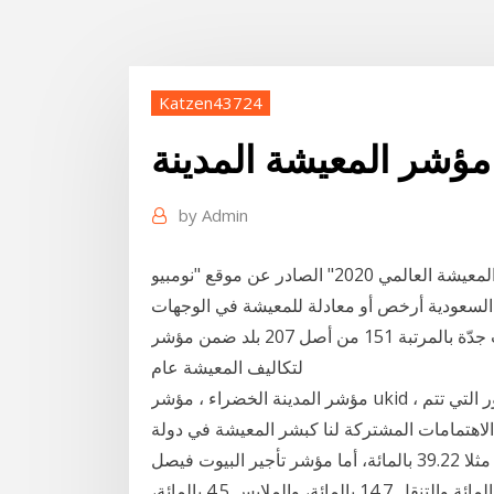
Katzen43724
 مؤشر المعيشة المدينة
by
Admin
أظهر "مؤشر كلفة المعيشة العالمي 2020" الصادر عن موقع "نومبيو" Numbeo للإحصاءات، أن مدينة دبي
 السعودية أرخص أو معادلة للمعيشة في الوجهات
الأكثر جذبًا للمغتربين في الشرق الأوسط. إذ حظيت جدّة بالمرتبة 151 من أصل 207 بلد ضمن مؤشر Mercer
لتكاليف المعيشة عام
مؤشر المدينة الخضراء ، مؤشر ukid ، مؤشرات المراجعة الحضرية الازدهار إن كان يخص الأمور التي تتم
الاهتمامات المشتركة لنا كبشر المعيشة في دولة
1‏‏/6‏‏/1442 بعد الهجرة ويمثل مؤشر المعيشة بالدار البيضاء مثلا 39.22 بالمائة، أما مؤشر تأجير البيوت فيصل
الى 14.77 بالمائة والبضائع والمواد الغذائية 36.32 بالمائة والتنقل 14.7 بالمائة، والملابس 4.5 بالمائة،