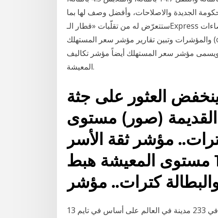
ان ٢٠٢١ مؤجلة بانتظار الحكومة الجديدة والاصلاحات، وأفضل وصف لها بما
ستتعرّض له من تقلّبات «قطار الـExpress السريع» الذي تتغيّر المناظر منه بسرعة تغيّر الاحصاءات
والمؤشرات وتبين تقارير مؤشر سعر المستهلك (cpi) التغير في المؤشر الذي يقيس مجموع سعر سلعة
 ويسمى مؤشر سعر المستهلك أيضاً مؤشر تكاليف
المعيشة.
ينخفض العثور على جثة
القديمة (صور) مستوى
رات.. مؤشر ثقة الأسر
المغربية ينخفض 10:16 مستوى المعيشة هبط
البطالة كترات.. مؤشر
13 آذار (مارس) 2019 ويقيس المؤشر تكلفة معيشة المغتربين في 233 مدينة في العالم على أساس في تايم