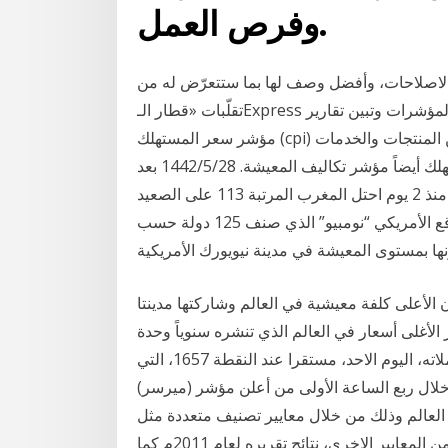
وفرص العمل.
ة الجديدة والاصلاحات، وأفضل وصف لها بما ستتعرّض له من
تقلّبات «قطار الـExpress السريع» الذي تتغيّر المناظر منه بسرعة تغيّر الاحصاءات والمؤشرات وتبين تقارير
مؤشر سعر المستهلك (cpi) التغير في المؤشر الذي يقيس مجموع سعر سلعة محددة من المنتجات والخدمات
التي يشتريها الجمهور عادة. ويسمى مؤشر سعر المستهلك أيضاً مؤشر تكاليف المعيشة. 28‏‏/5‏‏/1442 بعد
الهجرة 28‏‏/5‏‏/1442 بعد الهجرة 19‏‏/5‏‏/1442 بعد الهجرة منذ 2 يوم احتل المغرب المرتبة 113 على الصعيد
العالمي في مؤشر “غلاء كلفة المعيشة” الصادر عن الموقع الأمريكي “نومبيو” الذي صنف 125 دولة حسب
 الأعلى كلفة معيشية في العالم وشاركتها مدينتا
لأغلى أسعار في العالم الذي تنشره سنوياً وحدة
استخبارات الـ المدينة نيوز :- بدأ مؤشر بورصة عمان تعاملاته، اليوم الاحد، مستقرا عند النقطة 1657، التي
 خلال ربع الساعة الأولى من أعلن مؤشر (ميرسر)
عالم وذلك من خلال معايير تصنيف متعددة مثل
التلوث البيئي وتوفر المياه ودرجة الازعاج والزحام وغيرها من المعايير الاخرى، نتائج تقريره لعام 2011م كما