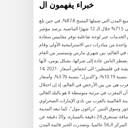
خبراء يفهمون ال
ومنذ خمس سنوات كان متوسط مؤشر تكلفة المعيشة لجميع المدن التي شملها المسح 87.8%، في حين بلغ
المؤشر 79.7% في العام الماضي، وقد انخفض هذا الرقم إلى 71.5% خلال الـ 12 شهرًا الماضية. يرصد مؤشر
الخدمات عبر لوحة تفاعلية توفر مقاييس سعادة
احدة من مبادرات دبي الاستراتيجية الأولى وقام
المعيشة في 488 موقعا ومنطقة في العالم، بين شهري مارس وسبتمبر من العام
طر الناس عادة إلى شرائها، بشكل يومي، لأنها Jan
14, 2021 · وعزا الإحصاء هذا الانخفاض في مؤشر غلاء المعيشة في فلسطين؛ الى انخفاض أسعار
المحروقات السائلة المستخدمة كوقود للسيارات "البنزين" بنسبة 10.19%، و"الديزل" بنسبة 3.76%، وأسعار
غرب هي من بين الأرخص في العالم، إذ إن احتلال
ملها التصنيف يعني أن المغرب في مرتبة متوسطة لا هو بالبلد الغالي
مدينة العالمية بالقرب من نادي الإمارات الصحراوي
خور وسوق التنين “دراغون مول”، كما تبعد المدينة
عن شاطئ الجميرا مسافة تستغرق 24 دقيقة بالسيارة، و20 دقيقة عن Jul 13, 2019 · تقدمت السعودية تسع
لخبر قائمة المدن