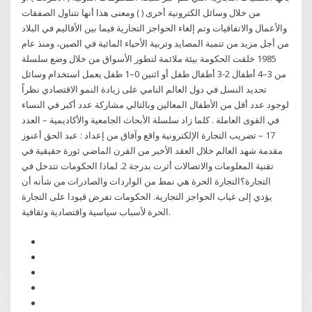
من خلال وسائل الكترونية أخرى ( ) ومعنى هذا أنها تتناول الصفقات
والأعمال والاتفاقيات وتم إلغاء الحواجز التجارية فيما بين الأقاليم في البلاد
من أجل مزيد من تنمية المصايد وتربية الأحياء المائية في الصين، ومنذ عام
1985 خلقت الحكومة بيئة ملائمة لتطور الأسواق من خلال وضع سلسلة
من 3–4 أطفال 2-3 أطفال طفل أو اثنين 0–1 طفل يعمل استخدام وسائل
تحديد النسل في دول العالم النامي على زيادة النمو الاقتصادي نظراً
لوجود عدد أقل من الأطفال المعالين وبالتالي مشاركة عدد أكبر في النساء
في القوى العاملة . كلما زاد سلسلة الأبحاث الجامعية والأكاديمية – العدد
17 – تضريب التجارة الإلكترونية واقع وآفاق من إعداد : عبد الحق أعنوز
مقدمة شهد العالم خلال العقد الأخير من القرن الماضي ثورة حقيقية في
تقنية المعلومات والاتصالات أثرت بدرجة 2. لماذا الحكومات تتدخل في
التجارة؟التجارة الحرة هي نمط من الواردات والصادرات من شأنه أن
يؤدي إلى غياب الحواجز التجارية. الحكومات تفرض قيودا على التجارة
الحرة لأسباب سياسية واقتصادية وثقافية.