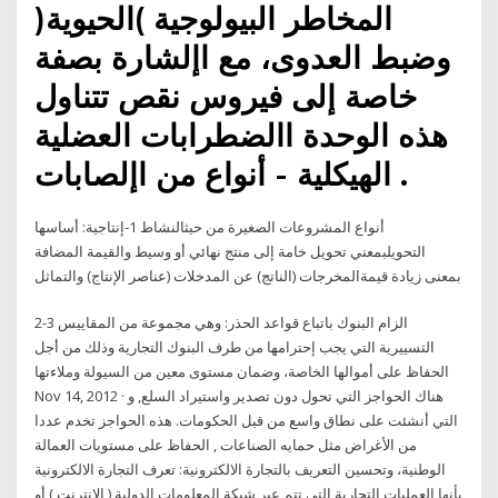
المخاطر البيولوجية )الحيوية(
وضبط العدوى، مع اإلشارة بصفة
خاصة إلى فيروس نقص تتناول
هذه الوحدة االضطرابات العضلية
الهيكلية - أنواع من اإلصابات .
أنواع المشروعات الصغيرة من حيثالنشاط 1-إنتاجية: أساسها
التحويلبمعني تحويل خامة إلى منتج نهائي أو وسيط والقيمة المضافة
بمعنى زيادة قيمةالمخرجات (الناتج) عن المدخلات (عناصر الإنتاج) والتماثل
2-3 الزام البنوك باتباع قواعد الحذر: وهي مجموعة من المقاييس
التسييرية التي يجب إحترامها من طرف البنوك التجارية وذلك من أجل
الحفاظ على أموالها الخاصة، وضمان مستوى معين من السيولة وملاءتها
Nov 14, 2012 · هناك الحواجز التي تحول دون تصدير واستيراد السلع, و
التي أنشئت على نطاق واسع من قبل الحكومات. هذه الحواجز تخدم عددا
من الأغراض مثل حمايه الصناعات , الحفاظ على مستويات العمالة
الوطنية، وتحسين التعريف بالتجارة الالكترونية: تعرف التجارة الالكترونية
بأنها العمليات التجارية التي تتم عبر شبكة المعلومات الدولية ( الانترنت ) أو