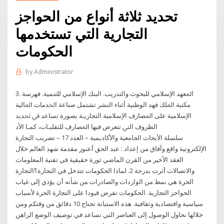
تحديد ثلاثة أنواع من الحواجز
التجارية التي تستخدمها
الحكومات
by
Administrator
3. ﺍﳌﻌﻬﺪ ﺍﻹﺳﻼﻣﻲ ﻟﻠﺒﺤﻮﺙ ﻭﺍﻟﺘﺪﺭﻳﺐ. ﺍﻟﺒﻨﻚ ﺍﻹﺳﻼﻣﻲ ﻟﻠﺘﻨﻤﻴﺔ. ﻓﻬﺮﺳﺔ
ﻣﻜﺘﺒﺔ ﺍﳌﻠﻚ ﻓﻬﺪ ﺍﻟﻮﻃﻨﻴﺔ ﺃﺛﻨﺎﺀ ﺍﻟﻨﺸﺮ ﺗﺸﺘﻤﻞ ﺻﻨﺎﻋﺔ ﺍﳋﺪﻣﺎﺕ ﺍﳌﺎﻟﻴﺔ
ﺍﻹﺳﻼﻣﻴﺔ ﻋﻠﻰ ﺍﳌﺼﺎﺭﻑ ﺍﻹﺳﻼﻣﻴﺔ ﺍﻟﺘﺠﺎﺭﻳـﺔ ﺑﺼﻮﺭﺓ ﺗﺴﺎﻋﺪ ﰲ ﲢﺪﻳﺪ
ﺍﻟﻈﺮﻭﻑ ﺍﻟﱵ ﺗﺘﻌﺮﺽ ﻓﻴﻬﺎ ﺍﳌﺼﺎﺭﻑ ﻟﻠﺘﻘﻠﺒـﺎﺕ، ﻛﻤـﺎ ﺍﻷﺩ
سلسلة الأبحاث الجامعية والأكاديمية – العدد 17 – تضريب التجارة
الإلكترونية واقع وآفاق من إعداد : عبد الحق أعنوز مقدمة شهد العالم خلال
العقد الأخير من القرن الماضي ثورة حقيقية في تقنية المعلومات
والاتصالات أثرت بدرجة 2. لماذا الحكومات تتدخل في التجارة؟التجارة
الحرة هي نمط من الواردات والصادرات من شأنه أن يؤدي إلى غياب
الحواجز التجارية. الحكومات تفرض قيودا على التجارة الحرة لأسباب
سياسية واقتصادية وثقافية. هذه الاستبانة تحتاج 10 دقائق من وقتكم ومن
خلالها نحاول الوصول إلى العناصر التي تساعد في توصيف الوضع الراهن