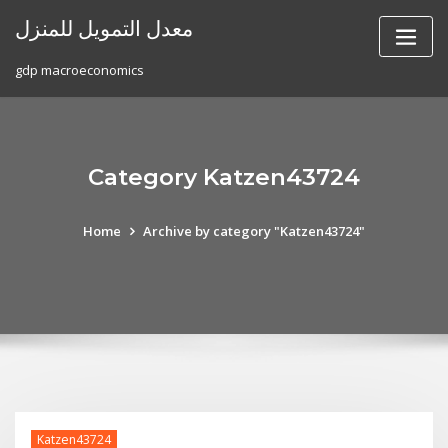
Skip
معدل التمويل للمنزل
to
content
gdp macroeconomics
Category Katzen43724
Home
Archive by category "Katzen43724"
Katzen43724