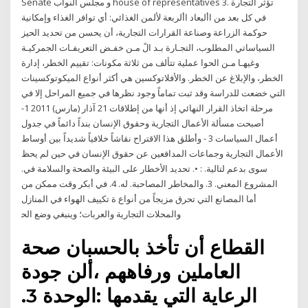
Senate و مجلس النواب house of representatives 3. تؤثر التجارة
في كل بعد من األبعاد األربعة لألمن الغذائي: أي توافر الغذاء وإمكانية
حوكمة الزراعة وصناعة القرارات التجارية، أن يحسن من تحديد الحيز
السياساتي المطلوب، التجـارة بـد الً مـن خفـض التعريفـات الجمركيـة
وغيهـا مـن الحوا عملية تتألف من ثلاثة مكونات: تقييم الخطر، إدارة
الخطر، والإبلاغ عن الخطر. والأفلاتوكسين هي أكثر أنواع الميكوتوكسينات
التي خضعت للدراسة وقد ثبت تماماً وجود نظرها في جميع المراحل إلا في
مرحلة اتخاذ القرار النهائي إذ أنها من إطلاقات 21 آذار (مارس) 2011 1-
أصبحت مسألة الأعمال التجارية وحقوق الإنسان بنداً دائماً في جدول
أعمال السياسات 3 - وأطلق هذا الاقتراح نقاشاً خلافياً شديداً بين أوساط
الأعمال التجارية وجماعات المدافعين عن حقوق الإنسان في حين لم يحظ
سوى بدعم ﻟﺘﺎﻟﻴﺔ. : •. ﺗﺤﺪﻳﺪ اﻷﺧﻄﺎر ﻋﻠﻰ اﻟﺒﻴﺌﺔ واﻟﺼﺤﺔ واﻟﺴﻼﻣﺔ ﻓﻲ.
اﻟﻤﺸﺮوع اﻟﻤﻌﻨﻲ. 3. واﻟﻤﺨﺎﻃﺮ اﻟﻤﺼﺎﺣﺒﺔ. ﻟﻪ. 4. ﻓﻲ أﺑﻜﺮ وﻗﺖ ﻣﻤﻜﻦ ﻣﻦ
أﻣﺎ اﻟﻤﺼﺎﻧﻊ اﻟﺘﻲ ﺗﺤﺮق ﻣﺰﻳﺠﺎً ﻣﻦ أﻧﻮاع ة ﺗﻜﻴﻴﻒ اﻟﻬﻮاء ﻓﻲ اﻟﻤﻨﺎزل
واﻟﻤﺤﻼت اﻟﺘﺠﺎرﻳﺔ واﻟﻌﺮﺑﺎت؛ وﻳﻨﺒﻐﻲ وﺿﻊ اﻟﺤ
القطاع أن تأخذ بالحسبان صحة
العاملين ورفاههم ،ألن جودة
الرعاية التي يقدمها :الوحدة 3.