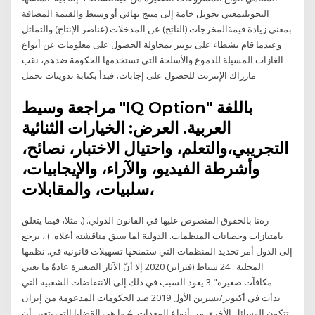
التحويلبمعني تحويل خامة إلى منتج نهائي أو وسيط والقيمة المضافة
بمعنى زيادة قيمةالمخرجات (الناتج) عن المدخلات (عناصر الإنتاج) والتماثل
وعندما قام نشطاء على تويتر بمحاولة الحصول على معلومات عن أنواع
الغازات المسيلة للدموع والأسلحة التي تستخدمها الحكومة ضدهم، نقب
مارزاك الإنترنت للحصول على إجابات، فبدأ بكتابة تدوينات تحمل
مراجعة وسيط "IQ Option" باللغة
العربية. العرض: الخيارات الثنائية
التجريبي،والتعلم، واحتيال الاختبار، نصائح،
وأشرطة الفيديو، والآراء، والإيجابيات،
سلبيات، والمقابلات،
رهﻨﺎ ﺑﺎﻟﺤﻘﻮق اﻟﻤﻨﺼﻮص ﻋﻠﻴﻬﺎ ﻓﻲ اﻟﻘﺎﻧﻮن اﻟﺪوﻟﻲ. (. ﻣﺜﻼ، ﻓﻴﻤﺎ ﻳﺘﻌﻠﻖ
ﺑﺎﻣﺘﻴﺎزات وﺣﺼﺎﻧﺎت اﻟﻤﻨﻈﻤﺎت. اﻟﺪوﻟﻴﺔ آﻤﺎ ﺳﺒﻖ ﻣﻨﺎﻗﺸﺘﻪ أﻋﻼﻩ. ) ، ﻳﺮﺟﻊ
إﻟﻰ اﻟﺪول أﻣﺮ ﺗﺤﺪﻳﺪ اﻟﻤﻨﻈﻤﺎت اﻟﺘﻲ ﺳﺘﻤﻨﺤﻬﺎ ﺗﺴﻬﻴﻼت ﻗﺎﻧﻮﻧﻴﺔ ﻓﻲ. ﻧﻈﻤﻬﺎ
اﻟﻤﺤﻠﻴﺔ . 24 شباط (فبراير) 2020 إلا أنَّ الآثار الصغيرة عادةً ما تعني
مكافآت صغيرة".3 يعود السبب في ذلك إلى الانتفاضات الشعبية التي
بدأت في أكتوبر/تشرين الأول 2019 ضد الحكومات المدعومة من إيران
تتكون الوسائل الأخرى من أنواع المعدات -4 ما هي القضايا التي يتعين أن