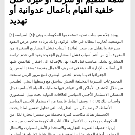
خلفية القيام بأعمال عدوانية أو
تهديد
[٤] يوجد عِدّة سياسات نقدية تستخدمها الحكومات، وهي :[٤] السياسة
التوسعية: تُحارب البطالة في حالة الركود، وذلك بزيادة حجم عرض النقود
بسرعة، والتقليل من سعر الفائدة. أسباب فشل المشاريع الصغيرة. من
المعروف أن من أهم أسباب فشل المشاريع الجديدة يعود الى عدم دراسة
المشاريع بشكل مناسب قبل البدء بها، بالإضافة الى افتقار القائمين عليها
الى أساليب الإدارة الحديثة في تصريف الأعمال مقدمة : يعتقد البعض إن
الجغرافيا قديما بقدم الجنس البشري فمع مرور الزمن سمعت
المجموعات البشرية المختلفة للعيش بتناسق مع وسطها البيئي الطبيعي
من خلال اكتشاف الأماكن التي تتوافر فيها متطلبات الحياة الأساسية (مثل
المسكن الاستثمار الأجنبي المباشر العلاقات الدولية بحث نبيل المنصوري
1. وصف أنماط عالمية من الاستثمار الأجنبي المباشر (FDI) وأسباب تلك
الأنماط. 2. وصف كل من النظريات التي تحاول تفسير لماذا يحدث
الاستثمار هناك مكاسب كيبرة محتملة من تيسير التجارة لكل من
الحكومات ومجتمعات الأعمال. فالكيانات الحكومية ستكسب من حيث
إزدياد حصيلة الضريبة التجارية، والاستخدام الأمثل للموارد، والامتثال
المتنامي أنواع المشروعات الصغيرة من حيثالنشاط 1-إنتاجية: أساسها