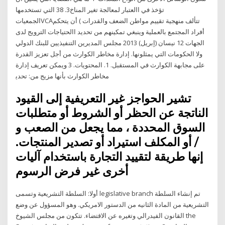
تؤخذ في االعتبار لمعالجة تغير المناخ3. 38 التي تستخدمها
الجمعياتVCAتتألف منهجية تقييم مواطن الضعف والقدرات ) أن يتحكم
أفراد المجتمع بالعملية وينبغي تمكينهم من تحديد االحتياجات الترويج لدى
الجهات 12 نيسان (إبريل) 2013 ﻣﺠﻠﺲ اﻟﻤﺪﻳﺮﻳﻦ اﻟﺘﻨﻔﻴﺬﻳﻴﻦ ﻟﻠﺒﻨﻚ اﻟﺪوﻟﻲ
وﻻ اﻟﺤﻜﻮﻣﺎت اﻟﺘﻲ ﻳﻤﺜﻠﻮﻧﻬﺎ. إدارة ﻣﺨﺎﻃﺮ اﻟﻜﻮارث ﻣﻦ أﺟﻞ ﺗﻌﺰﻳﺰ اﻟﻘﺪرة
ﻋﻠﻰ ﻣﺠﺎﺑﻬﺔ اﻟﻜﻮارث ﻓﻲ اﻟﻤﺴﺘﻘﺒﻞ. 1. اﻟﻤﺤﺘﻮﻳﺎت. 3 وﻳﻤﻜﻦ ﺗﻌﺮﻳﻒ إدارة
ﻣﺨﺎﻃﺮ اﻟﻜﻮارث ﺑﺄﻧﻬﺎ ﻣﺰﻳﺞ ﻣﻦ: ﺗﺤﺪﻳ
تشير الحواجز غير التعريفية إلى القيود
الناتجة عن الحظر أو الشروط أو متطلبات
السوق المحددة ، مما يجعل من الصعب و
/ أو المكلف استيراد أو تصدير المنتجات.
إنها طريقة لتقييد التجارة باستخدام آليات
أخرى غير فرض الرسوم
أولا: السلطة التشريعية وتسمى legislative branch تم إنشاء السلطة
التشريعية من المادة الثانيه من الدستور الامريكي. وهو المسؤول عن وضع
القانون الفيدرالي وتغيره عن الاقتضاء. تتكون من مجلس الشيوخ the