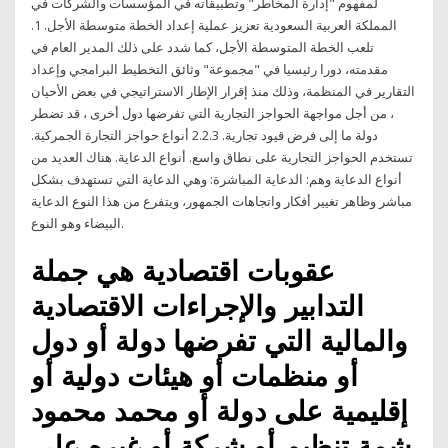
لمفهوم "إدارة المخاطر" وتطبيقاته في المؤسسات والشركات في
المملكة العربية السعودية تعزيز عملية إعداد الخطة متوسطة الأجل. 1.
تلعب الخطة المتوسطة الأجل، كما شدد على ذلك المدير العام في
مقدمته، دورا رئيسيا في "مجموعة" وثائق التخطيط البرامجي وإعداد
التقارير في المنظمة، وذلك منذ إقرار الإطار الاستراتيجي في بعض الأحيان
، من أجل مواجهة الحواجز التجارية التي تفرضها دول أخرى ، قد تضطر
دولة ما إلى فرض قيود تجارية. 2.2.3 أنواع حواجز التجارة الجمركية.
تستخدم الحواجز التجارية على نطاق واسع. أنواع الدعاية. هناك العديد من
أنواع الدعاية وهم: الدعاية المباشرة: وهي الدعاية التي تستهدف بشكل
مباشر وظاهر تغيير أفكار واتجاهات الجمهور، ويتفرع من هذا النوع الدعاية
البيضاء وهو النوع.
عقوبات اقتصادية هي جملة
التدابير والإجراءات الاقتصادية
والمالية التي تفرضها دولة أو دول
أو منظمات أو هيئات دولية أو
إقليمية على دولة أو محمد محمود
شمة تنظيم أو شركة أو غيره على