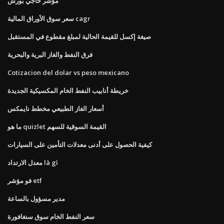
مؤشر حاجي بورش
سعر سوق الأوراق المالية cagr
صيغة إكسل للقيمة الحالية لمبلغ مقطوع في المستقبل
فرق النفط والغاز البرية والبحرية
Cotizacion del dolar vs peso mexicano
خريطة أنابيب النفط الخام المكسيكية الجديدة
أسعار الغاز الطبيعي مخطط نايمكس
ما هو quizlet القيمة السوقية للسهم
كيفية الحصول على أدنى معدلات التأمين على السيارات
معدل الارتداد là gì
فو مؤشر etf
مدير مسؤول بالساعة
سعر النفط الخام سوق سنغافورة