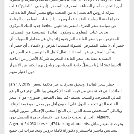
أبرز التحديات أمام الصناعة المصرفية المصدر : (أبوظبي - “الخليج”) قالت
شركة فاروس القابضة، إنه من الصعب توقع مصير أسعار الفائدة فى
اجتماع لجنة السياسة النقدية غداً، وبررت ذلك بغياب المعلومات المتاحة
عن سياسة سعر الصرف لمصر بعد تعيين محافظ جديد للبنك المركزى
بجانب غياب المعلومات وتتكون الفائدة المحتسبة من المصرف،
للمقترض، من: سعر الفائدة المرجعية زائد بدل عن مخاطر السيولة، أي
خطر أن لا يملك المقترض السيولة لتسديد القرض، والائتمان، أي خطر أن
يتخلّف المقترض عن السداد د-إثقال كاهل المقترضين عند العجز عن
التسديد لتضاعف سعر الفائدة المحرمة شرعًا. الأضرار من الناحية
الاجتماعية: أ-الرِّبَا يستغلُّ حاجة المحتاجين، ويلحق بهم الكثير من الأضرار
دون اختيار منهم.
Jan 17, 2019 · خطر سعر الفائدة. ويتعلق بتحركات غير ملائمة لسعر
الفائدة التي قد تخفض من قيمة النقد الإلكتروني وبالتالي تؤثر في الوضع
المالي للمصرف. والسبب بسيط -كما ينقل الصحفي فيتوري- هو أن سعر
الفائدة الذي تتحمله الدول على الديون أقل من معدل نمو قيمة الإنتاج،
وبالتالي "ستنخفض نسبة الدين إلى الناتج المحلي الإجمالي بمرور الوقت
دون ‎بحوث جامعية في الاقتصاد جاهزة للتحميل‎, ‎‏الجزائر‏ (‏‎Algiers,
Algeria‎‏)‎. 34,050 likes · 1,474 talking about this. ‎بحوث جامعية رسائل
ليسانس ماستر ماجستير و دكتوراة كاملة دروس ومحاضرات في جميع