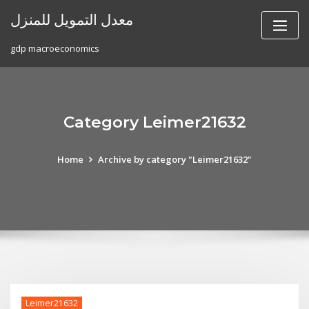
Skip
معدل التمويل للمنزل
to
content
gdp macroeconomics
Category Leimer21632
Home
Archive by category "Leimer21632"
Leimer21632