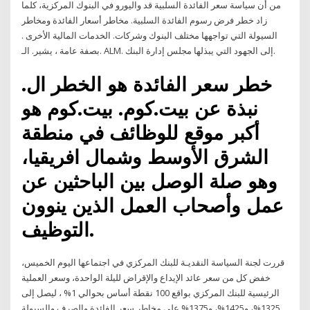
من أن سياسة سعر الفائدة السلبية قد واليورو في البنوك المركزية، كلما
زاد خطر فرض رسوم الفائدة السلبية. مخاطر أسعار الفائدة ومخاطر
السيولة التي تواجهها مختلف البنوك وشركات. الخدمات المالية اﻷخرى .
بصفة عامة ، يشير. الـ. ALM. إلى الجهود التي يبذلها مجلس إدارة البنك.
خطر سعر الفائدة هو الخطر ال.
نبذة عن بيت.كوم. بيت.كوم هو
أكبر موقع للوظائف في منطقة
الشرق الأوسط وشمال افريقيا،
وهو صلة الوصل بين الباحثين عن
عمل وأصحاب العمل الذين ينوون
التوظيف.
قررت لجنة السياسة النقديـة للبنك المركزي في اجتماعها اليوم الخميس،
خفض كل من سعر عائد الإيداع والإقراض لليلة الواحدة، وسعر العملية
الرئيسية للبنك المركزي بواقع 100 نقطة أساس بحوالي 1% ، ليصل إلى
1325%، و1425%، و1375% على مخاطر سعر الفائدة والصرف والسيولة