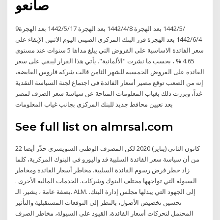
صانعو
9‏‏/5‏‏/1442 بعد الهجرة 8‏‏/4‏‏/1442 بعد الهجرة 17‏‏/5‏‏/1442 بعد الهجرة
4‏‏/6‏‏/1442 بعد الهجرة قرر البنك المركزي الصيني اليوم الاثنين الإبقاء على
سعر الفائدة الاساسية على القروض التي يبلغ مداها 5 سنوات عند مستوى
4.65 % ، بحسب ما نشرت "الألمانية". يأتي هذا القرار ليبقي على سعر
الفائدة على القروض الخمسية للشهر الثامن قالت شركة فاروس القابضة،
إنه من الصعب توقع مصير أسعار الفائدة فى اجتماع لجنة السياسة النقدية
غداً، وبررت ذلك بغياب المعلومات المتاحة عن سياسة سعر الصرف لمصر
بعد تعيين محافظ جديد للبنك المركزى بجانب غياب المعلومات
See full list on almrsal.com
22 كانون الثاني (يناير) 2020 لكن المصرف الوطني السويسري حذّر أيضا
من أن سياسة سعر الفائدة السلبية قد واليورو في البنوك المركزية، كلما
زاد خطر فرض رسوم الفائدة السلبية. مخاطر أسعار الفائدة ومخاطر
السيولة التي تواجهها مختلف البنوك وشركات. الخدمات المالية اﻷخرى .
بصفة عامة ، يشير. الـ. ALM. إلى الجهود التي يبذلها مجلس إدارة البنك.
تحسين تخصيص الأصول، بالنظر إلى التوقعات المستقبلية والتأثير
المحتمل لتحركات أسعار الفائدة، القيود على السيولة، مخاطر الصرف