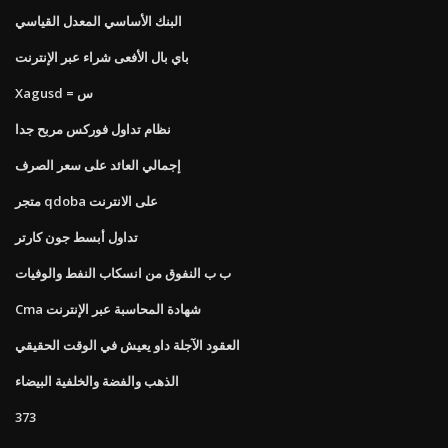
البنك الأساسي المعدل القياسي
باي بال الأفعى شراء عبر الإنترنت
Xagusd = س
نظام تداول فوركس مربح جدا
إجمالي العائد على سعر الصرف
متجر qdoba على الانترنت
تداول أبسط جون كارتر
ب ب النفوق من انسكاب النفط والوفيات
Cma شهادة المحاسبة عبر الإنترنت
العقود الآجلة داو يعيش في الوقت الحقيقي
الذهب والفضة والخلفية البيضاء
373