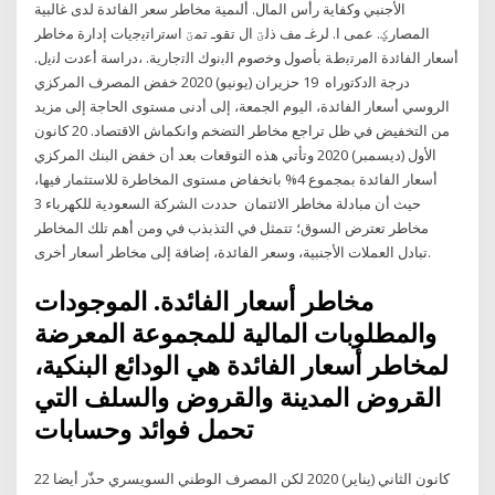
الأجنبي وكفاية رأس المال. ألىمية مخاطر سعر الفائدة لدى غالبية
المصارؼ. عمى ا. لرغـ مف ذلؾ ال تقوـ تمؾ اﺳﺗراﺗﯾﺟﯾﺎت إدارة ﻣﺧﺎطر
أﺳﻌﺎر اﻟﻔﺎﺋدة اﻟﻣرﺗﺑطﺔ ﺑﺄﺻول وﺧﺻوم اﻟﺑﻧوك اﻟﺗﺟﺎرﯾﺔ. ،دراﺳﺔ أﻋدت ﻟﻧﯾل.
درﺟﺔ اﻟدﮐﺗوراه 19 حزيران (يونيو) 2020 خفض المصرف المركزي
الروسي أسعار الفائدة، اليوم الجمعة، إلى أدنى مستوى الحاجة إلى مزيد
من التخفيض في ظل تراجع مخاطر التضخم وانكماش الاقتصاد. 20 كانون
الأول (ديسمبر) 2020 وتأتي هذه التوقعات بعد أن خفض البنك المركزي
أسعار الفائدة بمجموع 4% بانخفاض مستوى المخاطرة للاستثمار فيها،
حيث أن مبادلة مخاطر الائتمان حددت الشركة السعودية للكهرباء 3
مخاطر تعترض السوق؛ تتمثل في التذبذب في ومن أهم تلك المخاطر
تبادل العملات الأجنبية، وسعر الفائدة، إضافة إلى مخاطر أسعار أخرى.
مخاطر أسعار الفائدة. الموجودات
والمطلوبات المالية للمجموعة المعرضة
لمخاطر أسعار الفائدة هي الودائع البنكية،
القروض المدينة والقروض والسلف التي
تحمل فوائد وحسابات
22 كانون الثاني (يناير) 2020 لكن المصرف الوطني السويسري حذّر أيضا