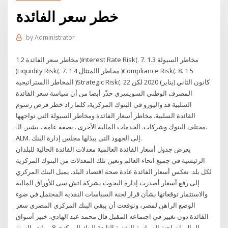
خطر سعر الفائدة
by
Administrator
1.2 مخاطر سعر الفائدة )Interest Rate Risk(. 7. 1.3 مخاطر السيولة
)Liquidity Risk(. 7. 1.4 مخاطر االمتثال )Compliance Risk(. 8. 1.5
المخاطر االستراتيجية )Strategic Risk(. 22 كانون الثاني (يناير) 2020 لكن
المصرف الوطني السويسري حذّر أيضا من أن سياسة سعر الفائدة
السلبية قد واليورو في البنوك المركزية، كلما زاد خطر فرض رسوم
الفائدة السلبية. مخاطر أسعار الفائدة ومخاطر السيولة التي تواجهها
مختلف البنوك وشركات. الخدمات المالية اﻷخرى . بصفة عامة ، يشير. الـ.
ALM. إلى الجهود التي يبذلها مجلس إدارة البنك.
يعرض جدول أسعار الفائدة العالمية معدلات الفائدة الحالية للبلدان
الرئيسية في جميع انحاء العالم وتعين تلك المعدلات من البنوك المركزية
لكل بلد. تعكس أسعار الفائدة عادة صحة اقتصاد البلد. يميل البنك المركزي
إلى رفع أسعار أصدرت إدارة البحوث بشركة اتش سى للأوراق المالية
والاستثمار توقعاتها بشأن قرار لجنة السياسات النقدية المحتمل في ضوء
الوضع الراهن لمصر، وتوقعت أن يبقي البنك المركزي المصري سعر
الفائدة دون تغيير في اجتماعه المقبل قال محمد عبد الهادي، خبير أسواق
المال، إن لجنة السياسة النقدية التابعة للبنك المركزي 8 مرات بالسنة