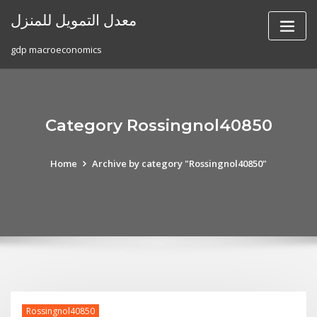
Skip
معدل التمويل للمنزل
to
content
gdp macroeconomics
Category Rossingnol40850
Home
Archive by category "Rossingnol40850"
Rossingnol40850