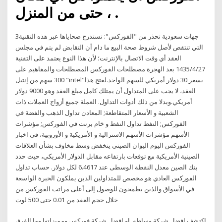
، حتى من المنزل .
3جهات سعودية تحذر من "الفوركس": تستدرج ضحاياها عبر هذه التقنية
التي تنتقص لأصل شروط صحة البيع ما دام أن التقابض لم يتم في مجلس
العقد أي وقت الاتصال بالإنترنت؛ لأن هذا النوع يعتمد على التقنية
27‏‏/4‏‏/1435 بعد الهجرة مصطلحات الفوركس المصطلحات والمفاهيم على
300 سهم من إنتيل "intel"بسعر 30 دولار أمريكي للسهم الواحد.لفتح هذا
العقد، لا يجب على المتداول أن يمتلك كامل مبلغ العقد وهو 9000 دولار
أمريكي.وبدلا من ذلك أدوات التداول. العملة جميع أزواج العملات ذات
الشعبية و الأسعار المتقاطعة; المعادن تداول الذهب والفضة في
الفوركس; النفط تداول النفط و خام برنت في الفوركس; مؤشرات
الأسهم مؤشرات الأسهم الاسترالية و الأمريكية و الأوروبية، في اخبار
الفوركس اليوم اليوان الصيني ينخفض وسط مخاوف بشأن العلاقات
الصينية الأمريكية مع توقعات بارتفاعه مقابل الدولار الأمريكي، حيث حدد
بنك الصين معدل النقطة الوسطى عند 6.4617 لكل دولار. حساب تداول
الفوركس العادي هو مخصص للمتداولين الذين يملكون الخبرة الواسعة
في الأسواق والذين يطمحون للوصول إلى أعلى مراتب الفوركس من
خلال حجم العقد من 0.01 حتى 500 لوت
اكتشف افضل شركة وساطه, او افضل شركة فوركس ومميزاتها وما الفرق