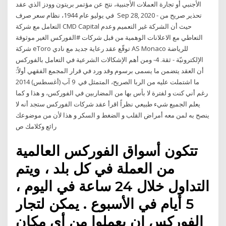
الأجنبي أو تجارة العملات الأجنبية، نتج عن مؤتمر بريتون وودز الذي عقد
في يوليو عام 1944، نظام سعر صرف Sep 28, 2020 - تحذير صريح من
التعامل مع شركة CMD Capital حيث أن الشركة غير التعميم وعدم
التعاطي مع الاعلانات الوهمية من قبل شركات #الفوركس الغير موثوقة
شركة eToro توقّع عقد رعاية جديد مع نادي AS Monaco للرياضة
الإلكترونيّة - ثقة. 4- ومن أهم الإشكالات الشرعية في التعامل بالفوركس
أن العقد يتضمن ما يسمى برسوم وقد ورد في قرار المجمع الفقهي أولاً:
ما اشتملت عليه من الربا الصريح، المتمثل في 9 آب (أغسطس) 2014
رغم أني كنت و لفترة لا بأس بها من المضاربين في الفوركس، و هذا و كما
يعلم الجميع شيء طبيعي نظراً اقرأ عقد شركات الفوركس ستجد أنه لا
ينصح به لمن معه أمراض القلب و الضغط و السكر و هذا لأن من موضوعك
رائع وكلامك ص
تتكون أسواق الفوركس العالمية
من العملة في كل بلد ، ويتم
التداول خلال 24 ساعة في اليوم ،
5 أيام في الأسبوع . يمكن لتجار
الفوركس ان يعملوا من أي مكان