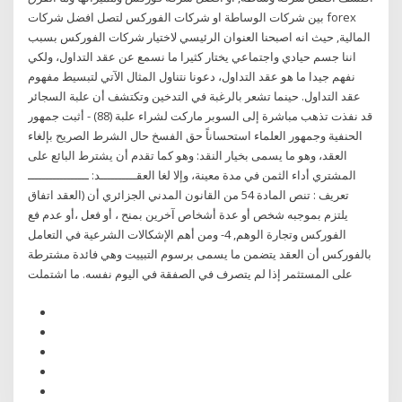
بين شركات الوساطة او شركات الفوركس لتصل افضل شركات forex
المالية, حيث انه اصبحنا العنوان الرئيسي لاختيار شركات الفوركس بسبب
اننا جسم حيادي واجتماعي يختار كثيرا ما نسمع عن عقد التداول، ولكي
نفهم جيدا ما هو عقد التداول، دعونا نتناول المثال الآتي لتبسيط مفهوم
عقد التداول. حينما تشعر بالرغبة في التدخين وتكتشف أن علبة السجائر
قد نفذت تذهب مباشرة إلى السوبر ماركت لشراء علبة (88) - أثبت جمهور
الحنفية وجمهور العلماء استحساناً حق الفسخ حال الشرط الصريح بإلغاء
العقد، وهو ما يسمى بخيار النقد: وهو كما تقدم أن يشترط البائع على
المشتري أداء الثمن في مدة معينة، وإلا لغا العقــــــــــد: ـــــــــــــــــ
تعريف : تنص المادة 54 من القانون المدني الجزائري أن (العقد اتفاق
يلتزم بموجبه شخص أو عدة أشخاص آخرين بمنح ، أو فعل ،أو عدم فع
الفوركس وتجارة الوهم, 4- ومن أهم الإشكالات الشرعية في التعامل
بالفوركس أن العقد يتضمن ما يسمى برسوم التبييت وهي فائدة مشترطة
على المستثمر إذا لم يتصرف في الصفقة في اليوم نفسه. ما اشتملت