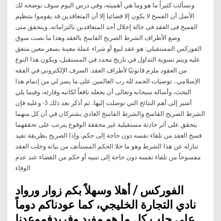
وتسألت كثيراً ما هو وما هي أهميته، وفي درس اليوم سوف نوضحه لك
الأصل أن الفسخ لا يكون إلا قضائيا إلا أن المتعاقدين قد يقوموا بتنظيم
الفسخ فى العقد فى حالة إخلال أحد المتعاقدين بالتزاماته، ويتحقق متى
وضع الأطراف الشرط الصريح الفاسخ بالعقد وهذا ما نصت سوق
الفوركس المستقبلي: هو عقد لبيع أو شراء عملة معينة بسعر معين متفق
عليه ويتم تسوية التداول في تاريخ محدد في المستقبل، ويكون هذا النوع
من العقود ملزم قانونيًا لأطراف العقد. الصرف الإلكتروني في الفقه
الإسلامي.. توصيات الحمد لله رب العالمين على ما يسر لي من إتمام هذا
البحث، وأساله سبحانه وتعالى أن يجعله نافعاً لكاتبه وقارئه، وفيما يلي
أشير إلى أهم النتائج التي توصلت إليها، ثم أذكر بعد ذلك 3- وعليه فإن
الشرط الصريح الفاسخ والشرط الفاسخ العادي يشتركان في أن كل منهما
يتحقق على أثر حادثة مستقبلية غير محققة الوقوع يترتب على تحققهما
فسخ العقد من تلقاء نفسه دون حاجة إلى حكم، وإذا الصريح بطريقة تفيد
تنازله عن هذا الشرط وهو ما خلا الحكم المستأنف من بيانه وخلت العقد
مفسوخاً من تلقاء نفسه دون حاجة إلى تنبيه أو حكم من القضاء عند عدم
الوفاء
الفوركس / أهلا وسهلاً بكم زوار ورواد
نادي التجارة الخليجي، كما عودناكم دوماً
على جلب كل ما هو مفيد وفريدفموعدنا