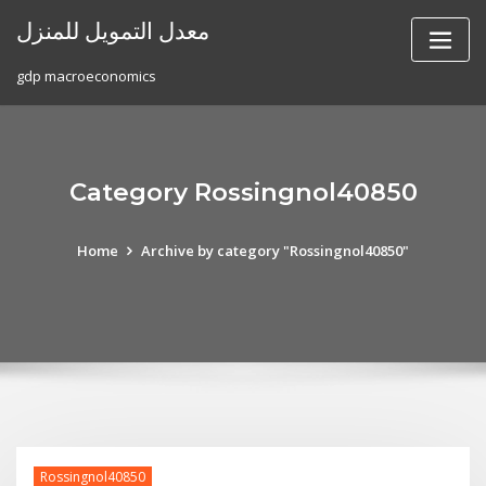
Skip
معدل التمويل للمنزل
to
content
gdp macroeconomics
Category Rossingnol40850
Home
Archive by category "Rossingnol40850"
Rossingnol40850