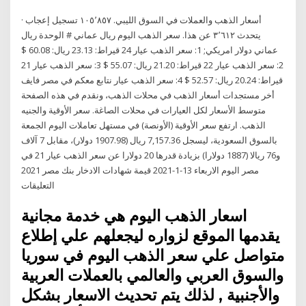
‏أسعار الذهب والعملات في السوق الليبي‏. ‏‏١٠٥٬٨٥٧‏ تسجيل إعجاب ·
يتحدث ‏٣٬٦١٢‏ عن هذا‏. سعر الذهب اليوم ريال عماني # الوحدة ريال
عماني دولار امريكي; 1: سعر الذهب عيار 24 قيراط: 23.13 ريال: 60.08 $
2: سعر الذهب عيار 22 قيراط: 21.20 ريال: 55.07 $ 3: سعر الذهب عيار 21
قيراط: 20.24 ريال: 52.57 $ 4: سعر الذهب عيار نتابع معكم في مصر فايف
أخر مستجدات أسعار الذهب في محلات الذهب، ونقدم في هذه الصفحة
متوسط الأسعار لكل العيارات في محلات الصاغة. سعر الأوقية والجنيه
الذهب. ارتفع سعر الأوقية (الأونصة) في مستهل تعاملات اليوم الجمعة
بالسوق السعودية، ليسجل 7,157.36 ريال (1907.98 دولار)، مقابل 7 آلاف
و76 ريالا (1887 دولارا) بزيادة قدرها 20 دولارا عن سعر الذهب عيار 21 في
مصر اليوم الاربعاء 13-1-2021 قيمة شهادات الادخار بنك مصر 2021
التعليقات
اسعار الذهب اليوم هي خدمة مجانية
يقدمها الموقع لزواره ليجعلهم علي إطلاع
متواصل علي سعر الذهب اليوم في سوريا
والسوق العربي والعالمي بالعملات العربية
والأجنبية , لذلك يتم تحديث الاسعار بشكل