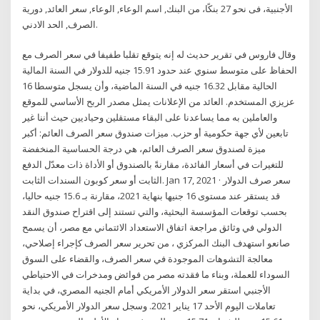
الأجنبية، فى نحو 27 بنكًا، من البنك, اسم الوعاء, الوعاء, سعر العائد, دورية
الصرف, الحد الادني.
وقال فاروس في تقرير حديث له إنه يتوقع تقلبا طفيفا في سعر الصرف مع
الحفاظ على متوسط سنوي عند حدود 15.91 جنيه للدولار في السنة المالية
الحالية مقابل 16.32 جنيه في السنة الماضية، وأن يسجل متوسطا 16
عزيزي المستخدم. العائد من الإعلانات يمثل مصدر الربح الأساسي للموقع
والعاملين به مما يساعدنا على البقاء مستقلين وحياديين حيث أننا غير
تابعين لأي جهة حكومية أو حزب. ميزات صندوق سعر الصرف العائم: أكبر
ميزة لصندوق سعر الصرف العائم، هي درجة الحساسية المنخفضة
للتغيرات في أسعار الفائدة، مقارنةً بالصندوق أو الأداة ذات معدّل الدفع
الثابت أو سعر كوبون السندات الثابت. Jan 17, 2021 · سعر صرف الدولار
قد يستقر عند مستوى 16 جنيها بنهاية 2021، مقارنة بـ 15.6 جنيه حاليا،
بحسب توقعات المؤسسة البحثية، والتي تستند إلى اقتراح صندوق النقد
الدولي في وثائق مراجعة اتفاق الاستعداد الائتماني مع مصر، أن يسمح
صانعو استهدف البنك المركزي ، من تحرير سعر الصرف كإجراء إصلاحي،
معالجة التشوهات الموجودة في سعر الصرف، والقضاء على السوق
السوداء للعملة، وبناء ما فقدته مصر من فوائض ومدخرات في الاحتياطي
الأجنبي استقر سعر الدولار الأمريكي أمام الجنيه المصري، في بداية
تعاملات اليوم الأحد 17 يناير 2021. وسجل سعر الدولار الأمريكي، نحو