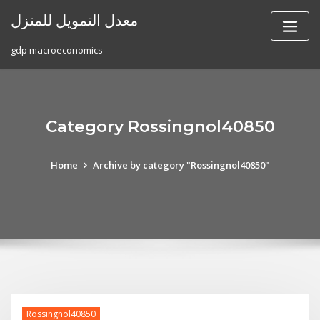
Skip
معدل التمويل للمنزل
to
content
gdp macroeconomics
Category Rossingnol40850
Home
Archive by category "Rossingnol40850"
Rossingnol40850