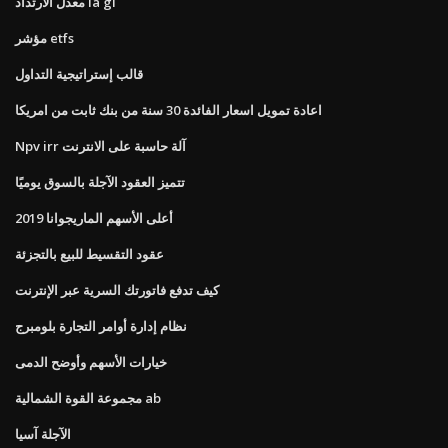
معدل الارتداد là gì
مؤشر etfs
قالب إستراتيجية التداول
اعادة تمويل اسعار الفائدة 30 سنة من بنك ثابت من امريكا
Npv irr آلة حاسبة على الانترنت
تتميز العقود الآجلة بالسوق يوميًا
أعلى الأسهم الماريجوانا 2019
عقود التقسيط للبيع بالتجزئة
كيف تدفع فاتورتك السرية عبر الإنترنت
نظام إدارة أوامر التجارة بلومبرج
خيارات الأسهم وأوضح الدمى
مجموعة القوة الشمالية ab
الآجلة آسيا