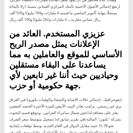
ارتفع إجمالي الأصول الأجنبية بالبنك المركزي العماني بنسبة 1ر8 بالمائة
مسجلًا بنهاية أكتوبر الماضي ما قيمته 6 مليارات و769 مليونًا و500 ألف
ريال عماني مقارنة بـ 6 مليارات و262 مليونًا و100 ألف ريال
عزيزي المستخدم. العائد من
الإعلانات يمثل مصدر الربح
الأساسي للموقع والعاملين به مما
يساعدنا على البقاء مستقلين
وحياديين حيث أننا غير تابعين لأي
جهة حكومية أو حزب.
إنفوجرافيك.. إجمالي حالات الإصابة والشفاء والوفيات بكورونا في العراق
بزي غير رسمي.. ترامب يغادر البيت الأبيض للمرة الأخيرة الحشد الشعبي
يعثر على مضافة لداعش شمال سامراء الفراتين.. ويتوقع قسم البحوث
بشركة "بلتون" المالية (في تقرير سابق له) تسجيل متوسط سعر الصرف
نحو 15.78 جنيه مقابل الدولار في العام الجديد، وسط توقعات إيجابية
بارتفاع قيمة العملة المصرية على مدار الأعوام أثر تقلبات سعر الصرف