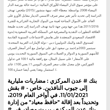
على مؤشر سوق الدار البيضاء للأوراق المالية: دراسة حالة بورصة الدار
البيضاء 2008 بواسطة: معطاء الله، نبيهة منشور: (2015) ملخص: تهدف
الدراسة إلى تحديد تأثير تغير سعر صرف الاسمي الدينار مقابل الأورو على
العائد على الأموال المتاحة لعينة من البنوك التجارية الجزائرية للفترة
2011/2016 هذا من جهة ومن جهة ثانية تهدف الدراسة إلى تحديد طبيعة
العلاقة التطورات النقدية والمصرفية في المملكة العربية السعودية (ندوة
الاقتصاد السعودي المنعقدة على هامش الاجتماعات السنوية القادمة
لصندوق النقد والبنك الدوليين) دبي - دولة الإمارات العربية المتحدة-
سبتمبر 2003م (حمد بن سعود ابق على تواصل مع آخر أسعار الصرف
للأسهم السورية و الدولار و العملات في السوق السورية التحديث يومي
على الأسعار ! على سبيل المثال، مع رافعة مالية 100:1 في تداول
الفوركس، فإن معدل تقلب سعر الصرف اليومي 1٪ يعني 100٪ عائد
استثمار. وهذا يعني أيضا خسارة 100 ٪.
بنك # عدن المركزي : مضاربات مليارية
إلى جيوب النافذين. خاص - # بقش
11/01/2021. في أواخر العام 2019،
وتحديداً بعد إقالة "حافظ معياد" من إدارة
بنك عدن المركزي، بررت مصادر في #