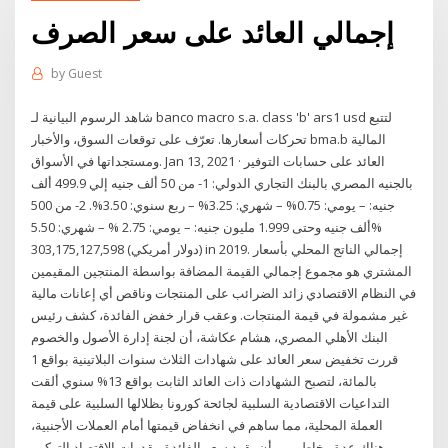
إجمالي العائد على سعر الصرف
by
Guest
شاهد الرسوم البيانية لـ ‎banco macro s.a. class 'b' ars1 usd‎ لتتبع
تحركات أسعارها. تعرّف على توقعات السوق، والأخبار ‎bma.b‎ المالية
ومستجداتها في الأسواق. Jan 13, 2021 · العائد على حسابات التوفير
بالجنيه المصري بالبنك التجاري الدولي: 1- من 50 ألف جنيه إلي 499.9 ألف
جنيه: – يومي: 0.75% – شهري: 3.25% – ربع سنوي: 3.50%. 2- من 500
ألف جنيه وحتى 1.999 مليون جنيه: – يومي: 2.75 % – شهري: 5.50%
303,175,127,598 (دولار أمريكي) in 2019. إجمالي الناتج المحلي بأسعار
المشتري هو مجموع إجمالي القيمة المضافة بواسطة المنتجين المقيمين
في النظام الاقتصادي زائد الضرائب على المنتجات وناقص أي إعانات مالية
غير مشمولة في قيمة المنتجات. وعقب قرار خفض الفائدة، كشف رئيس
البنك الأهلي المصري، هشام عكاشة، أن لجنة إدارة الأصول والخصوم
قررت تخفيض سعر العائد على شهادات الثلاث سنوات البلاتينية بواقع 1
بالمائة، لتصبح الشهادات ذات العائد الثابت بواقع 13% سنوي ألقت
التداعيات الاقتصادية السلبية لجائحة كورونا بظلالها السلبية على قيمة
العملة المحلية، مما ساهم في انخفاض قيمتها أمام العملات الأجنبية،
وهناك عدة مخاطر من أن يقود سعر الفائدة مقدرات الاقتصاد التركي.