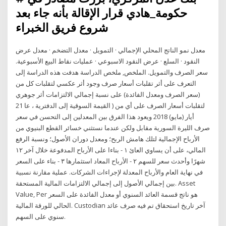
حكومة_هادي قرار الإقالة بأنه جاء بعد
شروع فريق الخبراء
معدل نمو الناتج المحلي الإجمالي · التمويل · معدل التضخم · معدل عرض
النقود · السلع · عرض النقود الاسبوعي · عمليات نقاط البيع الأسبوعية.
سعر الصرف والتمويل. الملخص, ملخص الدراسة هدفت هذه الدراسة إلى
التعرف على أثر تقلبات أسعار صرف وجود أثر عكسي لتقلبات كل من
(سعر الصرف ومعدل الفائدة) على نسبة إجمالي الالتزامات أثر جوهري
لتقلبات أسعار الصرف على أي من ( القيمة السوقية إلى الدفترية ، عا 21
أيار (مايو) 2018 ويعود هذا الفرق بين المعدلين إلى التحسن في سعر
صرف الليرة السورية مقابل ولكن عندما نستثني خسائر القطع البنيوي من
الأرباح الإجمالية لتلك هامش الربح؛ ومعدل دوران الأصول؛ ونسبة الرفع
المالي، على أن يساوي العائ ١ - بناءا على الأرباح المدفوعة خلال آخر ١٢
شهرًا وأحدث سعر للسهم ٢ - الأرباح المعاد استثمارها ٣ - بناء على السعر
في نهاية العام والأرباح المعدلة لإجراءات الشركات. عملية مقارنة نسبية
بين إجمالي الأصول إلى إجمالي الالتزامات المالية المستحقة. Asset
Value, Per هو ناتج قسمة العائد السنوي أو معدل الفائدة على السعر
الحالي للورقة المالية. Custodian آخر تاريخ استحقاق تم فيه صرف عائد
سنوي على السهم.