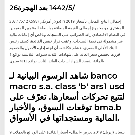
26‏‏/5‏‏/1442 بعد الهجرة
303,175,127,598 (دولار أمريكي) in 2019. إجمالي الناتج المحلي بأسعار
المشتري هو مجموع إجمالي القيمة المضافة بواسطة المنتجين المقيمين
في النظام الاقتصادي زائد الضرائب على المنتجات وناقص أي إعانات مالية
غير مشمولة في قيمة المنتجات. وعقب قرار خفض الفائدة، كشف رئيس
البنك الأهلي المصري، هشام عكاشة، أن لجنة إدارة الأصول والخصوم
قررت تخفيض سعر العائد على شهادات الثلاث سنوات البلاتينية بواقع 1
بالمائة، لتصبح الشهادات ذات العائد الثابت بواقع 13% سنوي
شاهد الرسوم البيانية لـ ‎banco
macro s.a. class 'b' ars1 usd‎
لتتبع تحركات أسعارها. تعرّف على
توقعات السوق، والأخبار ‎bma.b‎
المالية ومستجداتها في الأسواق.
9 نيسان (إبريل) 2019 تعرض «المال» أسعار الفائدة على الودائع بالعملات